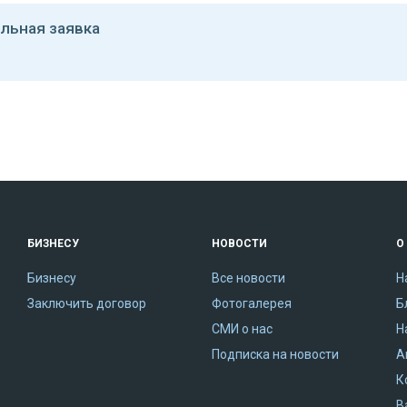
льная заявка
БИЗНЕСУ
НОВОСТИ
О
Бизнесу
Все новости
Н
Заключить договор
Фотогалерея
Б
СМИ о нас
Н
Подписка на новости
А
К
В