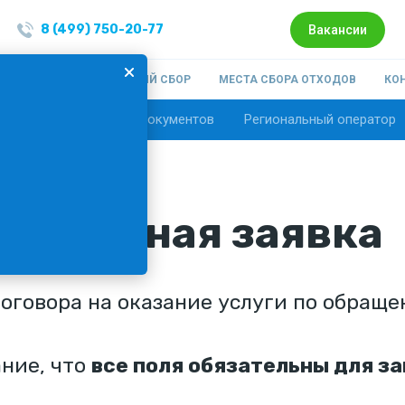
8 (499) 750-20-77
Вакансии
ОМПАНИИ
РАЗДЕЛЬНЫЙ СБОР
МЕСТА СБОРА ОТХОДОВ
КО
:
бщества
Образцы документов
Региональный оператор
рительная заявка
оговора на оказание услуги по обраще
ние, что
все поля обязательны для з