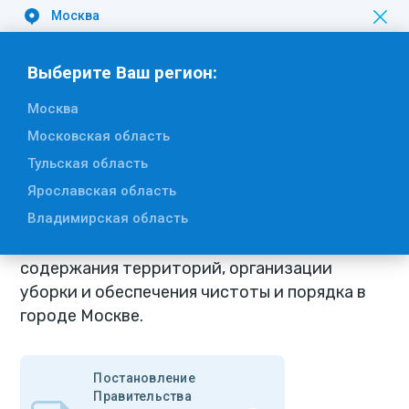
Москва
Вакансии
Выберите Ваш регион:
Москва
Вернуться к списку
Московская область
Постановление Правительства
Тульская область
Москвы от 9 ноября 1999 г. N 1018
Ярославская область
Владимирская область
Об утверждении правил санитарного
содержания территорий, организации
уборки и обеспечения чистоты и порядка в
городе Москве.
Постановление
Правительства