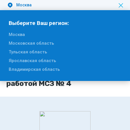
Москва
Вакансии
Выберите Ваш регион:
Москва
Московская область
Тульская область
2 июля 2026
Ярославская область
Студенты МГТУ им. Н.Э.
Владимирская область
Баумана познакомились с
работой МСЗ № 4