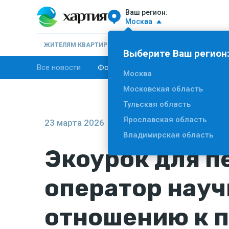
Ваш регион:
Москва
ЖИТЕЛЯМ КВАРТИР
БИЗНЕСУ
НОВОСТИ
О К
Выберите Ваш регион
Все новости
Фотогалерея
СМИ о нас
Москва
Московская область
Тульская область
Ярославская область
23 марта 2026
#Эко акции
#Раздельный
Владимирская область
Экоурок для п
оператор нау
отношению к 