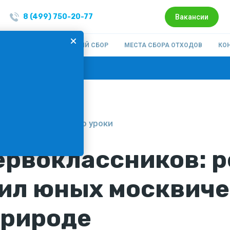
8 (499) 750-20-77
Вакансии
ОМПАНИИ
РАЗДЕЛЬНЫЙ СБОР
МЕСТА СБОРА ОТХОДОВ
КО
:
Подписка на новости
 сбор отходов
#Эко уроки
ервоклассников: 
чил юных москвич
природе