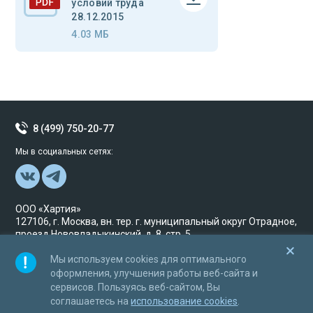
условий труда
28.12.2015
4.03 МБ
8 (499) 750-20-77
Мы в социальных сетях:
ООО «Хартия»
127106, г. Москва, вн. тер. г. муниципальный округ Отрадное,
проезд Нововладыкинский, д. 8, стр. 5
ИНН/ ОГРН 7703770101/ 1127746462250
Мы используем cookies для оптимального
© Хартия Исключительные права принадлежат
оформления, улучшения работы веб-сайта и
ООО«Хартия» и охраняются в соответствии с
сервисов. Пользуясь веб-сайтом, Вы
законодательством Российской Федерации. 2017 год
соглашаетесь на
использование cookies
.