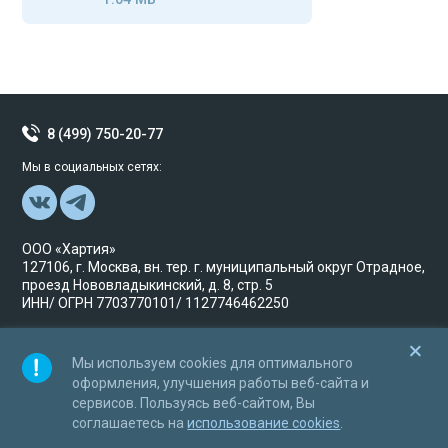
8 (499) 750-20-77
Мы в социальных сетях:
ООО «Хартия»
127106, г. Москва, вн. тер. г. муниципальный округ Отрадное,
проезд Нововладыкинский, д. 8, стр. 5
ИНН/ ОГРН 7703770101/ 1127746462250
© Хартия Исключительные права принадлежат
ООО«Хартия» и охраняются в соответствии с
Мы используем cookies для оптимального
законодательством Российской Федерации. 2017 год
оформления, улучшения работы веб-сайта и
сервисов. Пользуясь веб-сайтом, Вы
соглашаетесь на
использование cookies
.