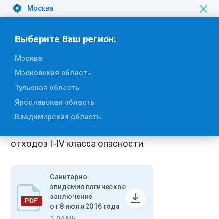
Москва
Вакансии
Выберите Ваш регион:
Москва
Вернуться к списку
Московская область
Санитарно-эпидемиологическое
Тульская область
заключение от 8 июля 2016 года
Ярославская область
Владимирская область
Сбор, транспортирование, обработка
отходов I-IV класса опасности
Санитарно-
эпидемиологическое
заключение
от 8 июля 2016 года
1.04 МБ