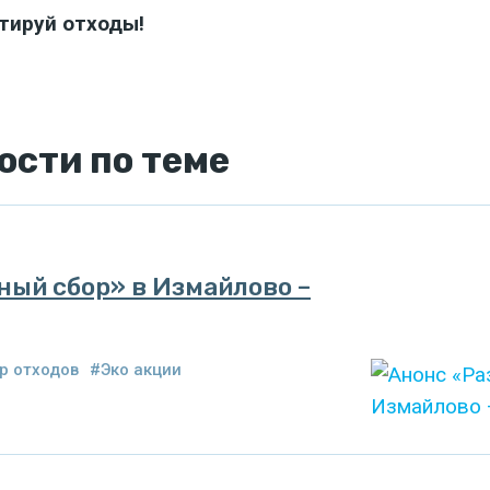
ртируй отходы!
ости
по теме
ный сбор» в Измайлово –
р отходов
#Эко акции