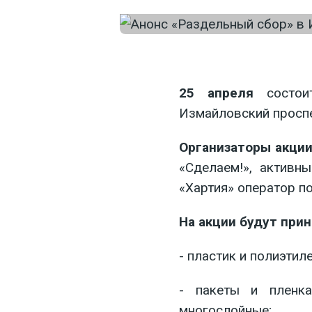
25 апреля
состоит
Измайловский проспек
Организаторы акции
«Сделаем!», актив
«Хартия» оператор п
На акции будут пр
- пластик и полиэтиле
- пакеты и пленка
многослойные;