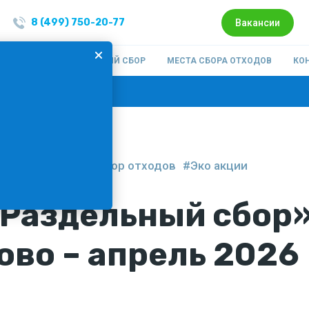
8 (499) 750-20-77
Вакансии
ОМПАНИИ
РАЗДЕЛЬНЫЙ СБОР
МЕСТА СБОРА ОТХОДОВ
КО
:
Подписка на новости
О
#Раздельный сбор отходов
#Эко акции
«Раздельный сбор»
во – апрель 2026