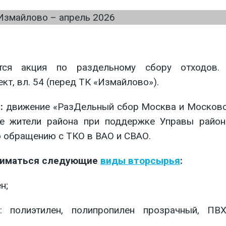
ся акция по раздельному сбору отходов. 
т, вл. 54 (перед ТК «Измайлово»).
:
движение «РазДельный сбор Москва и Московск
ные жители района при поддержке Управы райо
о обращению с ТКО в ВАО и СВАО.
иниматься следующие
виды вторсырья
:
н;
: полиэтилен, полипропилен прозрачный, П