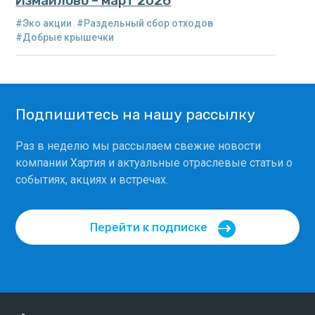
Измайлово – март 2026
#Эко акции
#Раздельный сбор отходов
#Добрые крышечки
Подпишитесь на нашу рассылку
Раз в неделю мы рассылаем свежие новости
компании Хартия и актуальные отраслевые статьи о
событиях, акциях и встречах.
Перейти к подписке